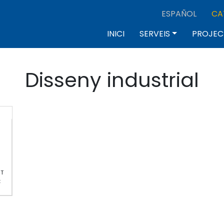
ESPAÑOL
CA
cipal
INICI
SERVEIS
PROJEC
Disseny industrial
NT
C