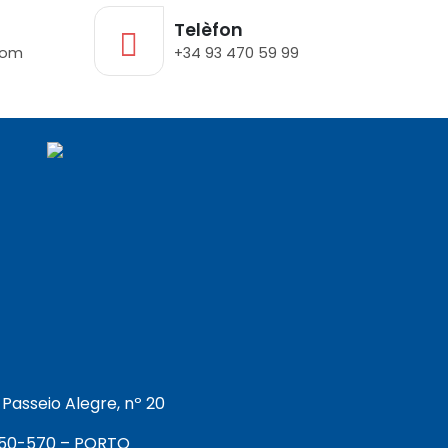
Telèfon
com
+34 93 470 59 99
Passeio Alegre, nº 20
50-570 – PORTO