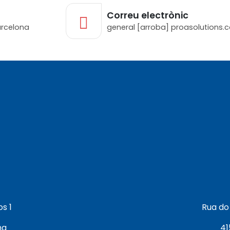
Correu electrònic
arcelona
general [arroba] proasolutions.
os 1
Rua do 
na
41