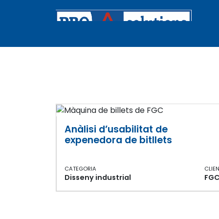
Vés al contingut
Navegación prin
Anàlisi d’usabilitat de
expenedora de bitllets
CATEGORIA
CLIE
Disseny industrial
FG