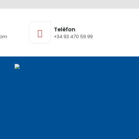
Telèfon
com
+34 93 470 59 99