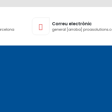
Correu electrònic
arcelona
general [arroba] proasolutions.