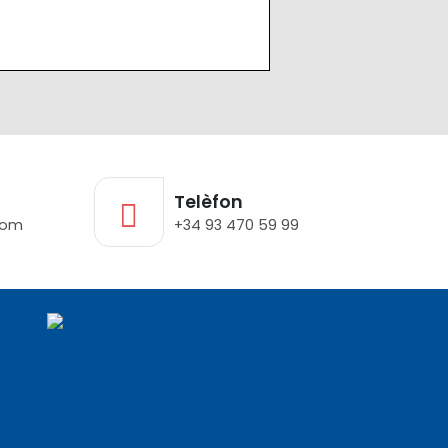
Telèfon
com
+34 93 470 59 99