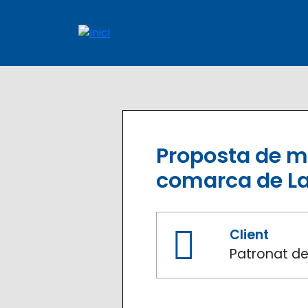
Vés al contingut
Navegación prin
Proposta de mil
comarca de La
Client
Patronat de