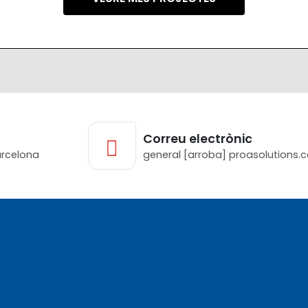
Correu electrònic
arcelona
general [arroba] proasolutions.